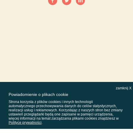
zamknij X
Powiadomienie o plikach cookie
Strona korzysta z plików cookies i innych technologii
automatycznego przechowywania danych do celów statystycznych,
realizacji usług i reklamowych. Korzystając z naszych stron bez zmiany
ustawień przeglądarki będą one zapisane w pamięci urządzenia,
więcej informacji na temat zarządzania plikami cookies znajdziesz w
Polityce prywatności
.