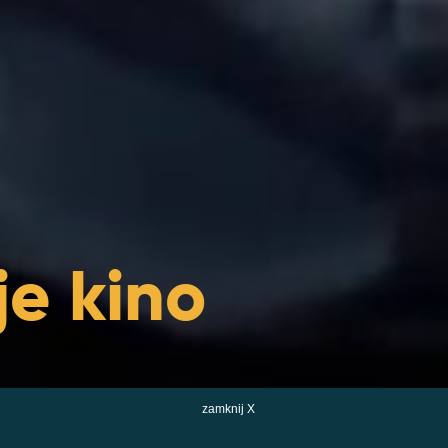
e kino
zamknij X