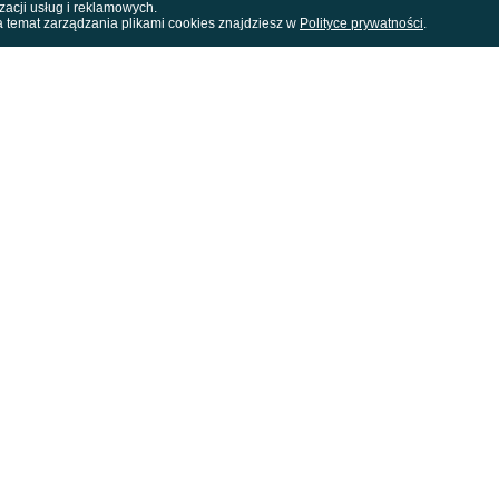
zacji usług i reklamowych.
a temat zarządzania plikami cookies znajdziesz w
Polityce prywatności
.
89. ceremonii
h filmów, w których