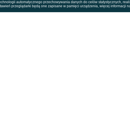
 technologii automatycznego przechowywania danych do celów statystycznych, reali
stawień przeglądarki będą one zapisane w pamięci urządzenia, więcej informacji n
 zaprezentowana podczas 
zedstawia sceny z kultowyc
ły kluczową rolę.