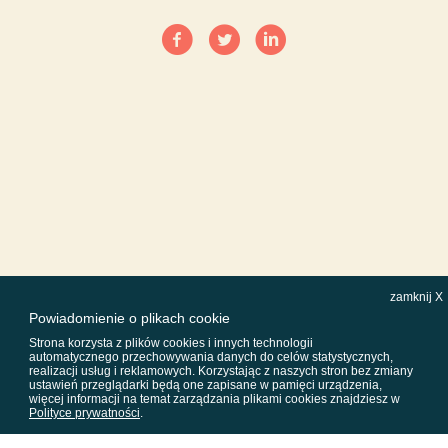
zamknij X
Powiadomienie o plikach cookie
Strona korzysta z plików cookies i innych technologii
automatycznego przechowywania danych do celów statystycznych,
realizacji usług i reklamowych. Korzystając z naszych stron bez zmiany
ustawień przeglądarki będą one zapisane w pamięci urządzenia,
więcej informacji na temat zarządzania plikami cookies znajdziesz w
Polityce prywatności
.