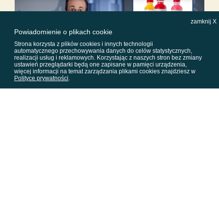
zamknij X
Powiadomienie o plikach cookie
Strona korzysta z plików cookies i innych technologii
automatycznego przechowywania danych do celów statystycznych,
realizacji usług i reklamowych. Korzystając z naszych stron bez zmiany
ustawień przeglądarki będą one zapisane w pamięci urządzenia,
więcej informacji na temat zarządzania plikami cookies znajdziesz w
Polityce prywatności
.
Data publikacji: 11.05.2018 r.
SHARE