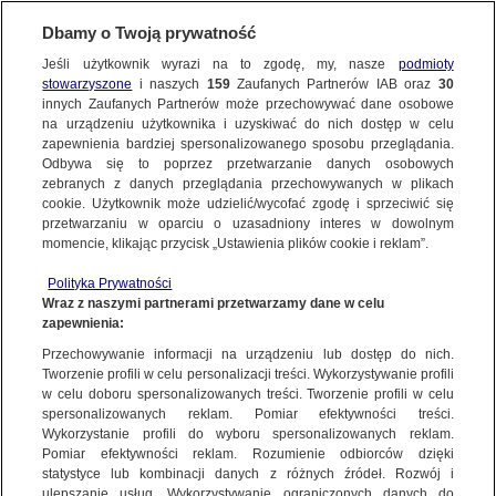
Dbamy o Twoją prywatność
Jeśli użytkownik wyrazi na to zgodę, my, nasze
podmioty
stowarzyszone
i naszych
159
Zaufanych Partnerów IAB oraz
30
innych Zaufanych Partnerów może przechowywać dane osobowe
na urządzeniu użytkownika i uzyskiwać do nich dostęp w celu
zapewnienia bardziej spersonalizowanego sposobu przeglądania.
Odbywa się to poprzez przetwarzanie danych osobowych
zebranych z danych przeglądania przechowywanych w plikach
cookie. Użytkownik może udzielić/wycofać zgodę i sprzeciwić się
przetwarzaniu w oparciu o uzasadniony interes w dowolnym
momencie, klikając przycisk „Ustawienia plików cookie i reklam”.
Polityka Prywatności
Wraz z naszymi partnerami przetwarzamy dane w celu
zapewnienia:
Przechowywanie informacji na urządzeniu lub dostęp do nich.
Tworzenie profili w celu personalizacji treści. Wykorzystywanie profili
w celu doboru spersonalizowanych treści. Tworzenie profili w celu
spersonalizowanych reklam. Pomiar efektywności treści.
Wykorzystanie profili do wyboru spersonalizowanych reklam.
Pomiar efektywności reklam. Rozumienie odbiorców dzięki
statystyce lub kombinacji danych z różnych źródeł. Rozwój i
ulepszanie usług. Wykorzystywanie ograniczonych danych do