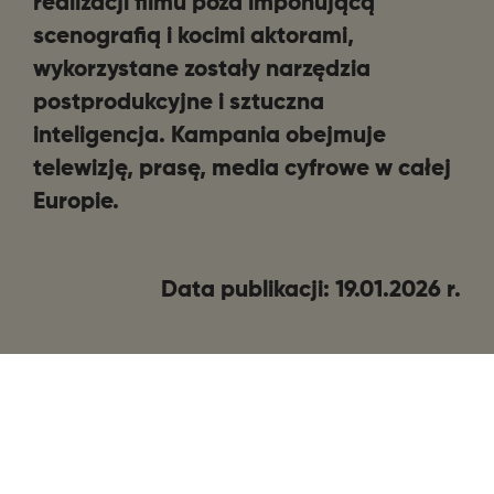
realizacji filmu poza imponującą
scenografią i kocimi aktorami,
wykorzystane zostały narzędzia
postprodukcyjne i sztuczna
inteligencja.
Kampania obejmuje
telewizję, prasę, media cyfrowe w całej
Europie.
Data publikacji: 19.01.2026 r.
SHARE