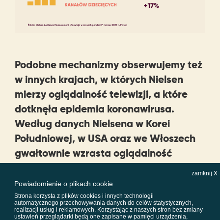
Podobne mechanizmy obserwujemy też
w innych krajach, w których Nielsen
mierzy oglądalność telewizji, a które
dotknęła epidemia koronawirusa.
Według danych Nielsena w Korei
Południowej, w USA oraz we Włoszech
gwałtownie wzrasta oglądalność
telewizji. Pierwszego dnia „pracy z
zamknij X
domu” w Nowym Jorku oglądalność – w
Powiadomienie o plikach cookie
szerokim tego słowa znaczeniu,
Strona korzysta z plików cookies i innych technologii
automatycznego przechowywania danych do celów statystycznych,
obejmującym telewizję, VOD i
realizacji usług i reklamowych. Korzystając z naszych stron bez zmiany
ustawień przeglądarki będą one zapisane w pamięci urządzenia,