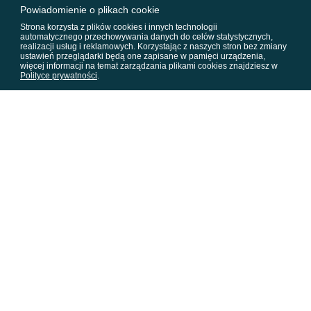
Powiadomienie o plikach cookie
Strona korzysta z plików cookies i innych technologii
automatycznego przechowywania danych do celów statystycznych,
realizacji usług i reklamowych. Korzystając z naszych stron bez zmiany
ustawień przeglądarki będą one zapisane w pamięci urządzenia,
więcej informacji na temat zarządzania plikami cookies znajdziesz w
Polityce prywatności
.