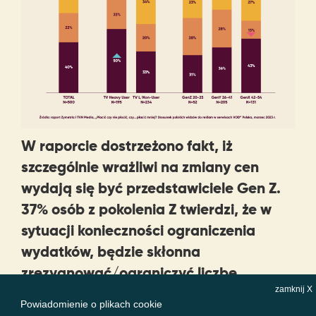
W raporcie dostrzeżono fakt, iż
szczególnie wrażliwi na zmiany cen
wydają się być przedstawiciele Gen Z.
37% osób z pokolenia Z twierdzi, że w
sytuacji konieczności ograniczenia
wydatków, będzie skłonna
zrezygnować/ograniczyć liczbę
zamknij X
subskrypcji serwisów wideo, a 24%
Powiadomienie o plikach cookie
przyznaje, że jest w stanie