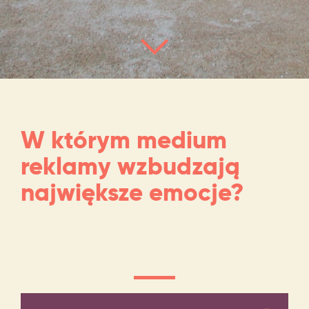
W którym medium
reklamy wzbudzają
największe emocje?