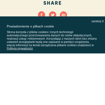
SHARE
zamknij X
Powiadomienie o plikach cookie
Strona korzysta z plików cookies i innych technologii
automatycznego przechowywania danych do celów statystycznych,
realizacji usług i reklamowych. Korzystając z naszych stron bez zmiany
ustawień przeglądarki będą one zapisane w pamięci urządzenia,
więcej informacji na temat zarządzania plikami cookies znajdziesz w
Polityce prywatności
.