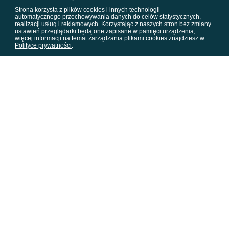
Strona korzysta z plików cookies i innych technologii
automatycznego przechowywania danych do celów statystycznych,
realizacji usług i reklamowych. Korzystając z naszych stron bez zmiany
ustawień przeglądarki będą one zapisane w pamięci urządzenia,
więcej informacji na temat zarządzania plikami cookies znajdziesz w
Polityce prywatności
.
„Patrząc na reklamy, które pojawiają